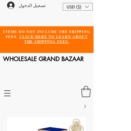
تسجيل الدخول
USD ($)
ITEMS DO NOT INCLUDE THE SHIPPING
FEES.
CLICK HERE TO LEARN ABOUT
THE SHIPPING FEES.
WHOLESALE GRAND BAZAAR