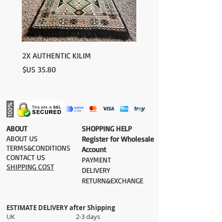
2X AUTHENTIC KILIM
السعر
​ABOUT
​SHOPPING HELP
ABOUT US
Register for Wholesale
TERMS&CONDITIONS
Account
CONTACT US
PAYMENT​
SHIPPING COST
DELIVERY
RETURN&EXCHANGE
ESTIMATE DELIVERY after Shipping
UK 2-3 days