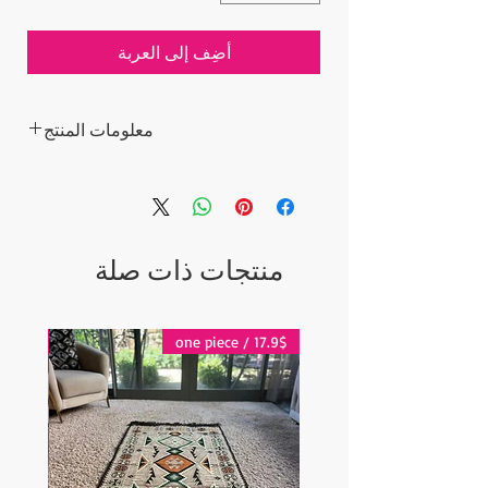
أضِف إلى العربة
معلومات المنتج
- الحد الأدنى للطلب: 2 قطعة
- مذكر
- عطر يشيع استخدامه عند السلاطين العثمانيين
في المساء.
منتجات ذات صلة
- 10 جرام
جاهز للشحن في 5-7 أيام عمل. نحن نوفر
أرقام التتبع لجميع الطلبات.
تقدير التسليم بعد الشحن:
17.9$ / one piece
17.9$ / one piece
أوروبا: 2-4 أيام عمل
بالنسبة للولايات المتحدة - كندا: 2-5 أيام
لبقية العالم: 2-5 أيام
للبيع بالجملة وغيرها من المستلزمات ، يرجى
الاتصال بنا على:
contact@grandbazaarshopping.com