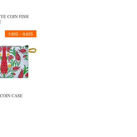
EYE COIN FISH
العرض السر
E
0.65$ - 1.90$
 COIN CASE
العرض السر