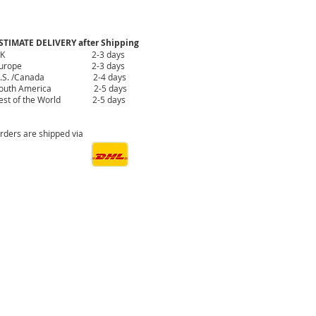
STIMATE DELIVERY after Shipping
UK 2-3 days
Europe 2-3 days
.S. /Canada 2-4 days
outh America 2-5 days
est of the World 2-5 days
rders are shipped via