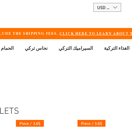
USD ($)
LUDE THE SHIPPING FEES.
CLICK HERE TO LEARN ABOUT T
الغذاء التركية
السيراميك التركي
نحاس تركي
الحمام 
LLETS
3.6$ / Piece
3.6$ / Piece