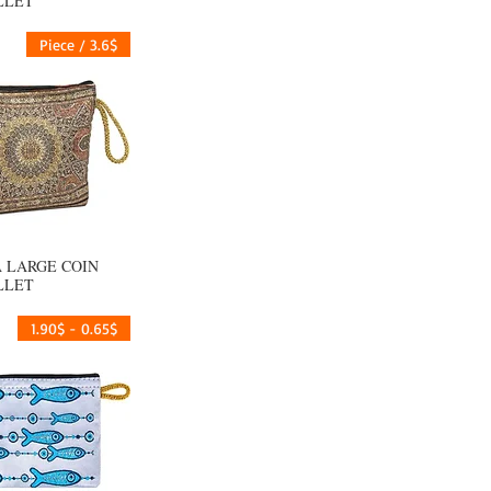
LLET
3.6$ / Piece
A LARGE COIN
العرض السر
LLET
0.65$ - 1.90$