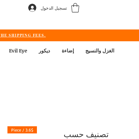
تسجيل الدخول
HE SHIPPING FEES.
الغزل والنسيج
إضاءة
ديكور
Evil Eye
3.6$ / Piece
تصنيف حسب