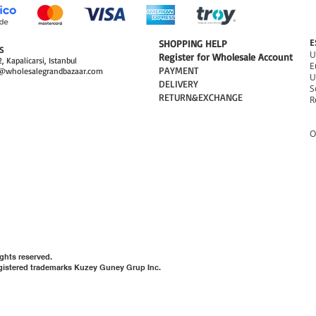
E
​SHOPPING HELP
S
Register for Wholesale Account
, Kapalicarsi, Istanbul
PAYMENT​
@wholesalegrandbazaar.com
U
DELIVERY
S
RETURN&EXCHANGE
R
O
ghts reserved.
gistered trademarks Kuzey Guney Grup Inc.