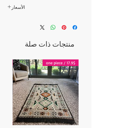
الأسعار
قطعتان بسعر 49 دولار للقطعة الواحدة
10 قطع 39 دولار للواحد
100 قطعة ، 29 دولارًا للواحد
منتجات ذات صلة
17.9$ / one piece
17.9$ / one piece