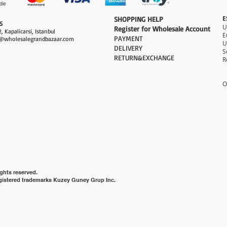
E
​SHOPPING HELP
S
Register for Wholesale Account
, Kapalicarsi, Istanbul
PAYMENT​
@wholesalegrandbazaar.com
U
DELIVERY
S
RETURN&EXCHANGE
R
O
ghts reserved.
gistered trademarks Kuzey Guney Grup Inc.