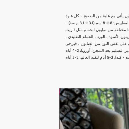
- كل صابون يأتي مع علبة من الصفيح - كل عبوة
تحتوي على مزيج من أنماط علب الصفيح - المقاييس: 8 × 8 سم (3.1 × 3.1 بوصة) -
عًا مختلفة من صابون الحمام مثل ؛ زيت
يتون الأسود ، الورد ، الحمام التقليدي ،
ول على نفس النوع من الصابون ، فيرجى
إخبارنا بذلك. جاهز للشحن في 5-10 أيام عمل تقدير التسليم بعد الشحن: أوروبا: 2-4 أيام
ية العالم: 2-5 أيام
17.9$ / one piece