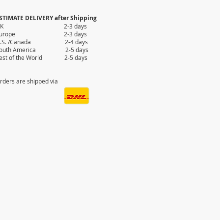
STIMATE DELIVERY after Shipping
UK 2-3 days
Europe 2-3 days
.S. /Canada 2-4 days
outh America 2-5 days
est of the World 2-5 days
rders are shipped via