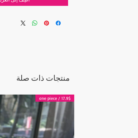
منتجات ذات صلة
17.9$ / one piece