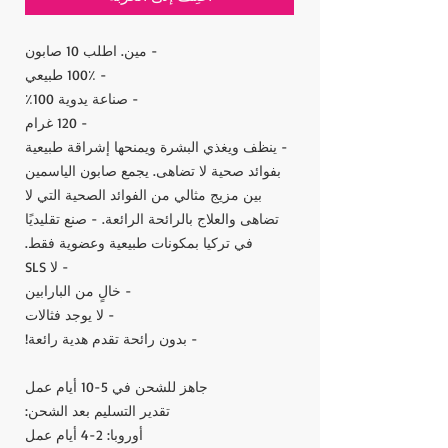
- مين. اطلب 10 صابون
- 100٪ طبيعي
- صناعة يدوية 100٪
- 120 غرام
- ينظف ويغذي البشرة ويمنحها إشراقة طبيعية
بفوائد صحية لا تضاهى. يجمع صابون الياسمين
بين مزيج مثالي من الفوائد الصحية التي لا
تضاهى والعلاج بالرائحة الرائعة. - صنع تقليديًا
في تركيا بمكونات طبيعية وعضوية فقط.
- لا SLS
- خالٍ من البارابين
- لا يوجد فثالات
- بدون رائحة تقدم هدية رائعة!
جاهز للشحن في 5-10 أيام عمل
تقدير التسليم بعد الشحن:
أوروبا: 2-4 أيام عمل