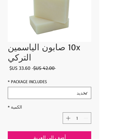
10x صابون الياسمين
التركي
سعر
سعر
 ‏42.00 US$ 
عادي
البيع
*
PACKAGE INCLUDES
الكمية
*
أضِف إلى العربة