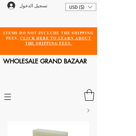
تسجيل الدخول
USD ($)
ITEMS DO NOT INCLUDE THE SHIPPING
FEES.
CLICK HERE TO LEARN ABOUT
THE SHIPPING FEES.
WHOLESALE GRAND BAZAAR