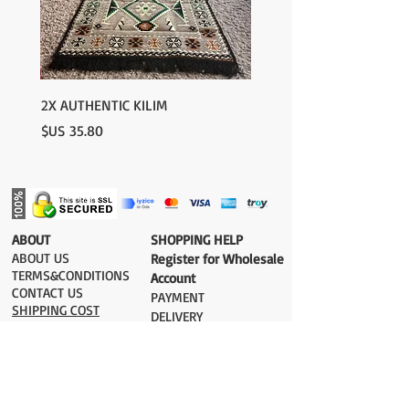
2X AUTHENTIC KILIM
السعر
​ABOUT
​SHOPPING HELP
ABOUT US
Register for Wholesale
TERMS&CONDITIONS
Account
CONTACT US
PAYMENT​
SHIPPING COST
DELIVERY
RETURN&EXCHANGE
ESTIMATE DELIVERY after Shipping
UK 2-3 days