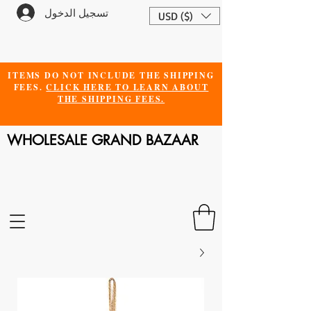
تسجيل الدخول
USD ($)
ITEMS DO NOT INCLUDE THE SHIPPING
FEES.
CLICK HERE TO LEARN ABOUT
THE SHIPPING FEES.
WHOLESALE GRAND BAZAAR