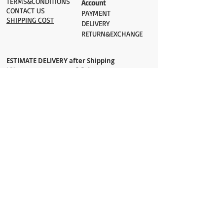
TERMS&CONDITIONS
Account
CONTACT US
PAYMENT​
SHIPPING COST
DELIVERY
RETURN&EXCHANGE
ESTIMATE DELIVERY after Shipping
UK 2-3 days
Europe 2-3 days
U.S. /Canada 2-4 days
South America 2-5 days
Rest of the World 2-5 days
Orders are shipped via
ADDRESS
Sokak 12, Kapalicarsi, Istanbul
contact@wholesalegrandbazaar.com