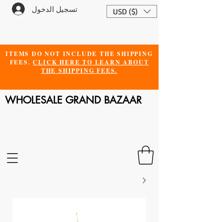
تسجيل الدخول
USD ($)
ITEMS DO NOT INCLUDE THE SHIPPING
FEES.
CLICK HERE TO LEARN ABOUT
THE SHIPPING FEES.
WHOLESALE GRAND BAZAAR