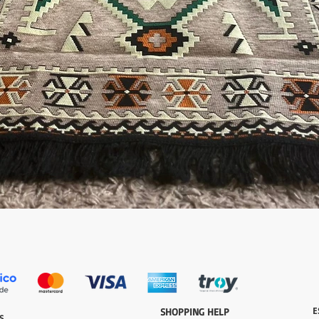
العرض السريع
E
​SHOPPING HELP
S