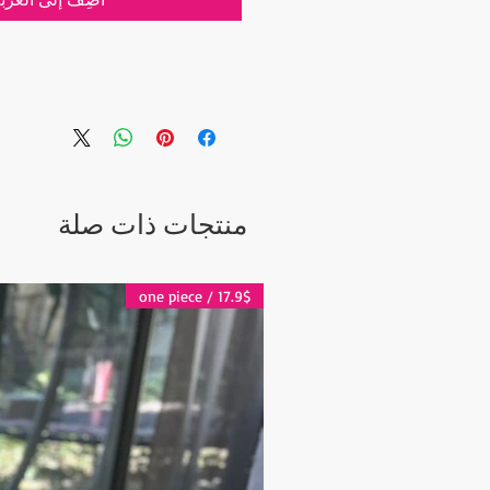
نظرًا لأن الحرفيين لدينا ي
الفسيفساء عن طريق قص ووضع كل 
تلو الأخرى ، فإن طبيعة هذه العناصر ا
ميزة أخرى تجعل هذه المصابيح فريدة 
منتجات ذات صلة
مختلفة عندما لا تكون مضاءة وعندما 
انعكاس 
17.9$ / one piece