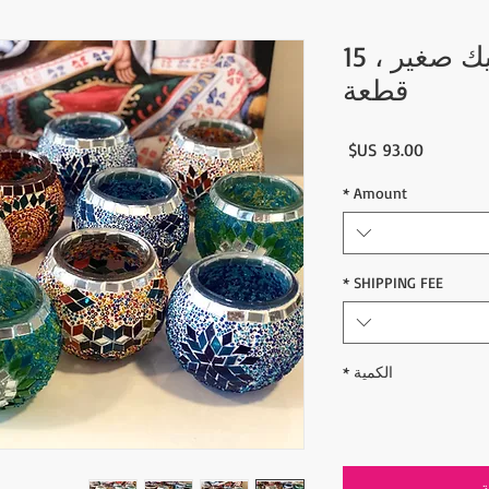
حامل شمعة موزاييك صغير ، 15
قطعة
السعر
*
Amount
*
SHIPPING FEE
الكمية
*
ة