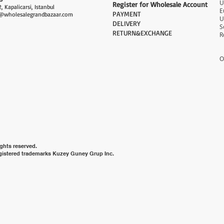
Register for Wholesale Account
, Kapalicarsi, Istanbul
PAYMENT​
@wholesalegrandbazaar.com
U
DELIVERY
S
RETURN&EXCHANGE
R
O
ghts reserved.
gistered trademarks Kuzey Guney Grup Inc.