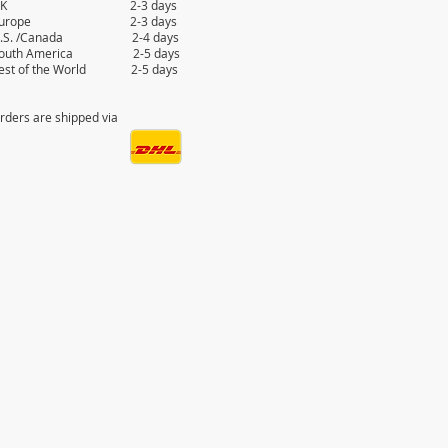
UK 2-3 days
Europe 2-3 days
.S. /Canada 2-4 days
outh America 2-5 days
est of the World 2-5 days
rders are shipped via