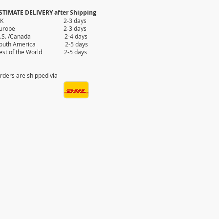
STIMATE DELIVERY after Shipping
UK 2-3 days
Europe 2-3 days
.S. /Canada 2-4 days
outh America 2-5 days
est of the World 2-5 days
rders are shipped via