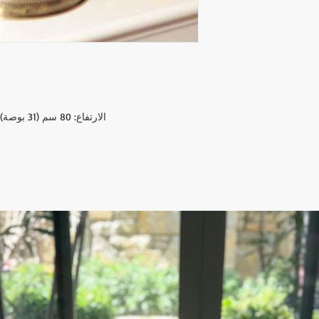
الارتفاع: 80 سم (31 بوصة) قطر الكرة الأرضية: 14 سم (5.5 بوصة)