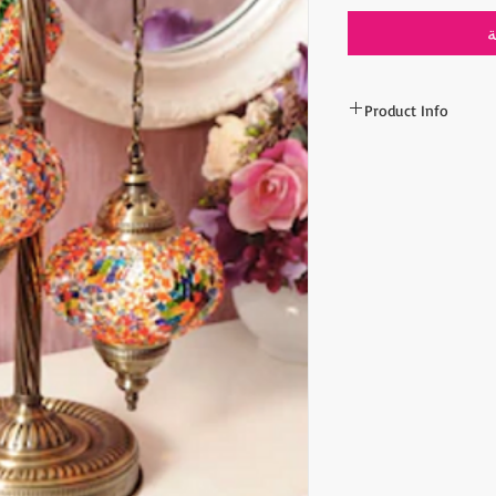
ة
Product Info
Min order: 2 lamps
Price: 94$ for one lam
One package includes 
Height: 80 cm (31") Gl
The item prices do no
Shipping cost is calcu
inform the shipping co
the payment of the sh
via Express shipping c
Please contact if you
contact@wholesalegr