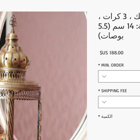
مصباح أرضي موزاييك ، 3 كرات ،
حجم الكرة الأرضية: 14 سم (5.5
بوصات)
السعر
*
MIN. ORDER
*
SHIPPING FEE
الكمية
*