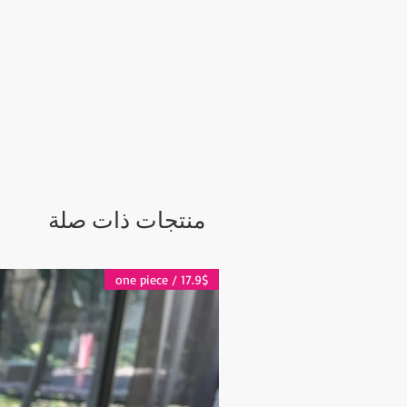
منتجات ذات صلة
17.9$ / one piece