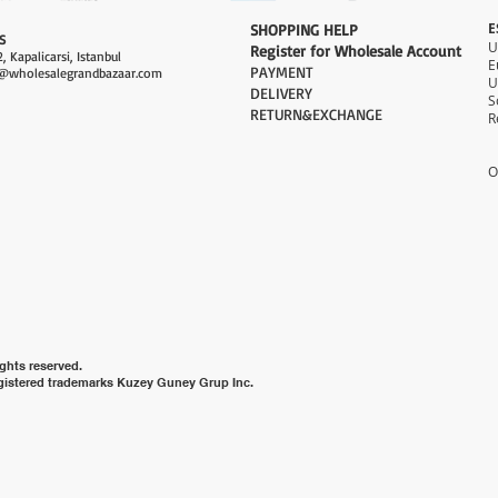
E
​SHOPPING HELP
S
Register for Wholesale Account
, Kapalicarsi, Istanbul
PAYMENT​
@wholesalegrandbazaar.com
U
DELIVERY
S
RETURN&EXCHANGE
R
O
ghts reserved.
gistered trademarks Kuzey Guney Grup Inc.