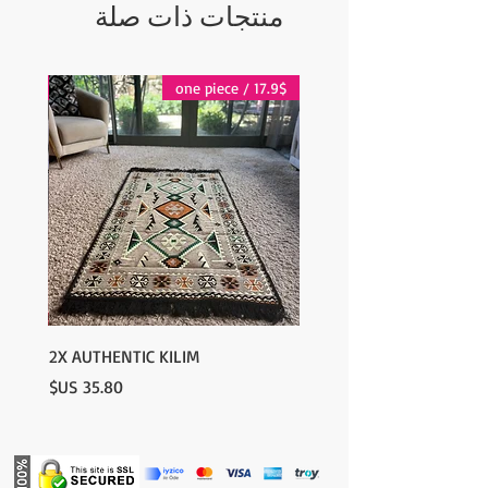
منتجات ذات صلة
17.9$ / one piece
17.9$ / one piece
2X AUTHENTIC KILIM
السعر