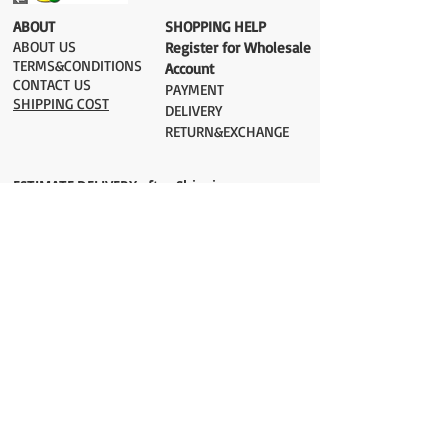
​ABOUT
​SHOPPING HELP
ABOUT US
Register for Wholesale
TERMS&CONDITIONS
Account
CONTACT US
PAYMENT​
SHIPPING COST
DELIVERY
RETURN&EXCHANGE
ESTIMATE DELIVERY after Shipping
UK 2-3 days
Europe 2-3 days
U.S. /Canada 2-4 days
South America 2-5 days
Rest of the World 2-5 days
Orders are shipped via
ADDRESS
Sokak 12, Kapalicarsi, Istanbul
contact@wholesalegrandbazaar.com