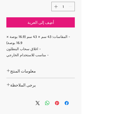
أضِف إلى العربة
- المقاسات: 43 سم × 43 سم (16.9 بوصة ×
16.9 بوصة)
- اغلاق سحاب البنطلون
- مناسب للاستخدام الخارجي
معلومات المنتج
10x وسادة ، 8.5 دولار لكل وسادة
يرجى الملاحظة
50X وسادة ، 6.5 دولار لكل وسادة
100X وسادة ، 4.5 دولار لكل وسادة
لم يتم تضمين إدراج / ق.