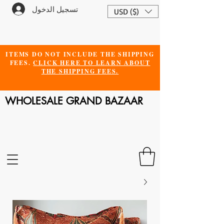
تسجيل الدخول
USD ($)
ITEMS DO NOT INCLUDE THE SHIPPING
FEES.
CLICK HERE TO LEARN ABOUT
THE SHIPPING FEES.
WHOLESALE GRAND BAZAAR