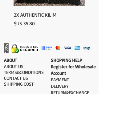
2X AUTHENTIC KILIM
السعر
​ABOUT
​SHOPPING HELP
ABOUT US
Register for Wholesale
TERMS&CONDITIONS
Account
CONTACT US
PAYMENT​
SHIPPING COST
DELIVERY
RETURN&EXCHANGE
ESTIMATE DELIVERY after Shipping
UK 2-3 days
Europe 2-3 days
U.S. /Canada 2-4 days
South America 2-5 days
Rest of the World 2-5 days