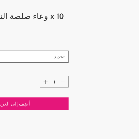
10 x وعاء صلصة النحاس التركي
تحديد
أضِف إلى العرب
أسعار السلع