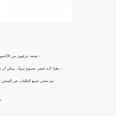
ديم الطلب ونبلغ تكلفة
م. بعد دفع تكلفة الشحن ، يتم شحن
ن السريع إلى عنوانك.
إذا كان لديك أي أسئلة؛
contact@wholesalegr
- صنعه حرفيون من الأناضول
- نظرًا لأنه عنصر مصنوع يدويًا ، يمكن أن
يتم شحن جميع الطلبات عبر الشحن ال
با