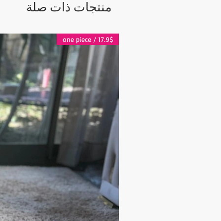
منتجات ذات صلة
17.9$ / one piece