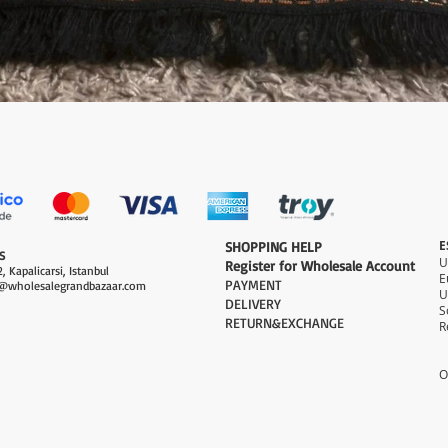
العرض السريع
E
​SHOPPING HELP
S
Register for Wholesale Account
, Kapalicarsi, Istanbul
PAYMENT​
@wholesalegrandbazaar.com
U
DELIVERY
S
RETURN&EXCHANGE
R
O