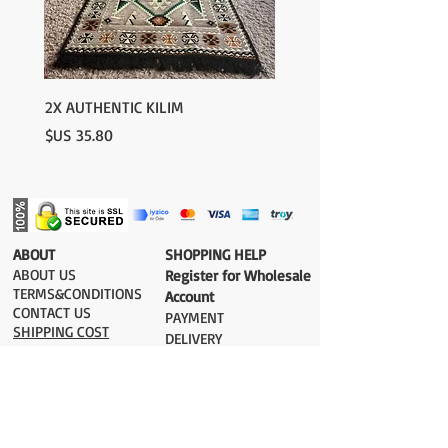
unique is that they look different when
they are not lit and when they are lit (they
show the reflection of the light with their
gorgeous colors.
2X AUTHENTIC KILIM
السعر
​ABOUT
​SHOPPING HELP
ABOUT US
Register for Wholesale
TERMS&CONDITIONS
Account
CONTACT US
PAYMENT​
SHIPPING COST
DELIVERY
RETURN&EXCHANGE
ESTIMATE DELIVERY after Shipping
UK 2-3 days