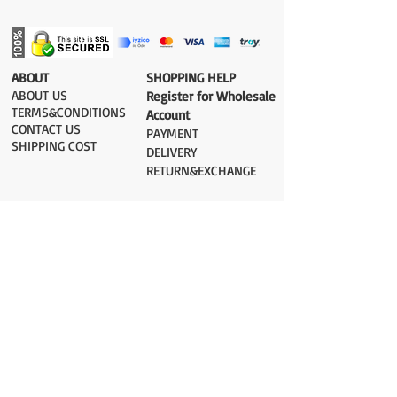
​ABOUT
​SHOPPING HELP
ABOUT US
Register for Wholesale
TERMS&CONDITIONS
Account
CONTACT US
PAYMENT​
SHIPPING COST
DELIVERY
RETURN&EXCHANGE
ESTIMATE DELIVERY after Shipping
UK 2-3 days
Europe 2-3 days
U.S. /Canada 2-4 days
South America 2-5 days
Rest of the World 2-5 days
Orders are shipped via