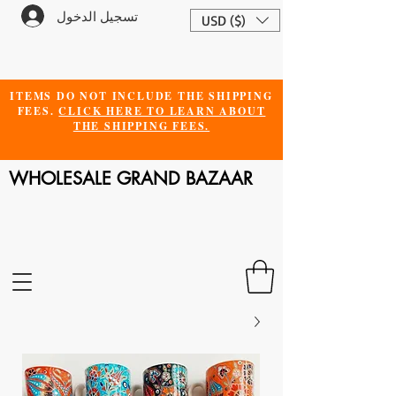
تسجيل الدخول
USD ($)
ITEMS DO NOT INCLUDE THE SHIPPING
FEES.
CLICK HERE TO LEARN ABOUT
THE SHIPPING FEES.
WHOLESALE GRAND BAZAAR