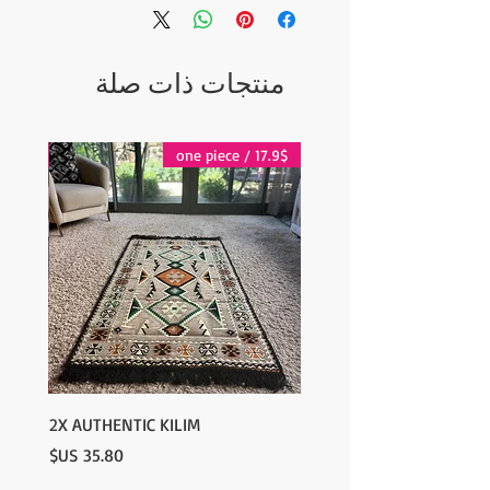
منتجات ذات صلة
17.9$ / one piece
17.9$ / one piece
2X AUTHENTIC KILIM
السعر