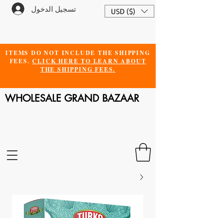
تسجيل الدخول
USD ($)
ITEMS DO NOT INCLUDE THE SHIPPING
FEES.
CLICK HERE TO LEARN ABOUT
THE SHIPPING FEES.
WHOLESALE GRAND BAZAAR