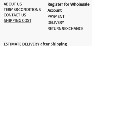
ABOUT US
Register for Wholesale
TERMS&CONDITIONS
Account
CONTACT US
PAYMENT​
SHIPPING COST
DELIVERY
RETURN&EXCHANGE
ESTIMATE DELIVERY after Shipping
UK 2-3 days
Europe 2-3 days
U.S. /Canada 2-4 days
South America 2-5 days
Rest of the World 2-5 days
Orders are shipped via
ADDRESS
Sokak 12, Kapalicarsi, Istanbul
contact@wholesalegrandbazaar.com