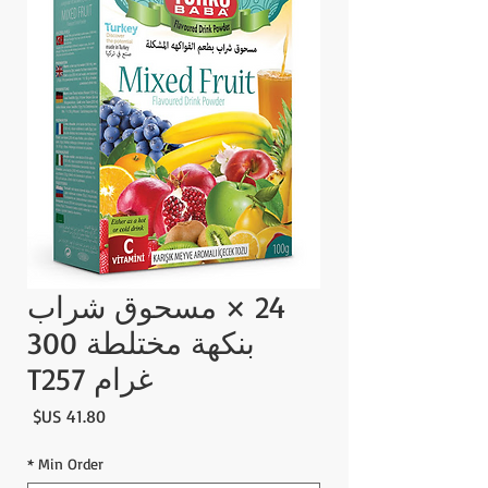
24 × مسحوق شراب
بنكهة مختلطة 300
غرام T257
السع
*
Min Order