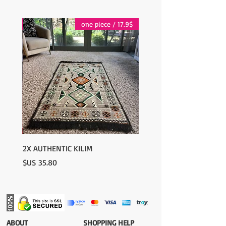
contact@wholesalegrandbazaar.com
17.9$ / one piece
17.9$ / one piece
2X AUTHENTIC KILIM
السعر
​ABOUT
​SHOPPING HELP