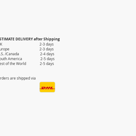
STIMATE DELIVERY after Shipping
UK 2-3 days
Europe 2-3 days
.S. /Canada 2-4 days
outh America 2-5 days
est of the World 2-5 days
rders are shipped via