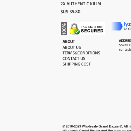
2X AUTHENTIC KILIM
السعر
ADDRES
​ABOUT
Sokak 12
ABOUT US
contact
TERMS&CONDITIONS
CONTACT US
SHIPPING COST
© 2016-2023 Wholesale Grand Bazaar®, All ri
Wholesale Grand Bazaar and the logo are re