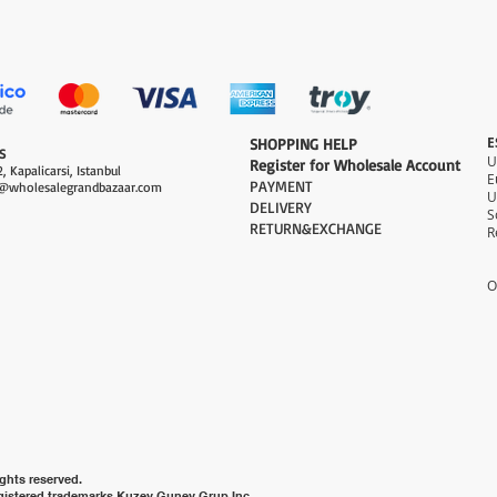
العرض السريع
E
​SHOPPING HELP
S
Register for Wholesale Account
, Kapalicarsi, Istanbul
PAYMENT​
@wholesalegrandbazaar.com
U
DELIVERY
S
RETURN&EXCHANGE
R
O
ghts reserved.
gistered trademarks Kuzey Guney Grup Inc.