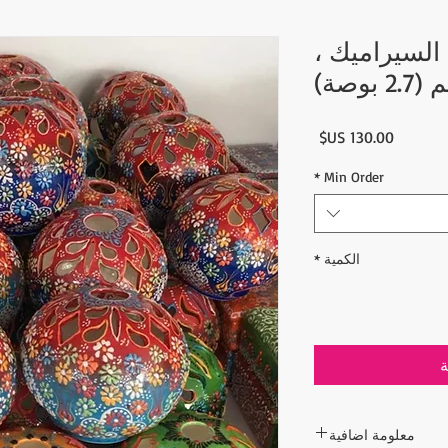
 السيراميك ،
السعر
*
Min Order
الكمية
*
ة
معلومة اضافية