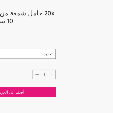
20x حامل شمعة من
10 سم (2.7 بوصة)
تحديد
أضِف إلى العرب