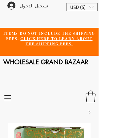
تسجيل الدخول
USD ($)
ITEMS DO NOT INCLUDE THE SHIPPING
FEES.
CLICK HERE TO LEARN ABOUT
THE SHIPPING FEES.
WHOLESALE GRAND BAZAAR