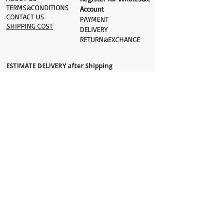
TERMS&CONDITIONS
Account
CONTACT US
PAYMENT​
SHIPPING COST
DELIVERY
RETURN&EXCHANGE
ESTIMATE DELIVERY after Shipping
UK 2-3 days
Europe 2-3 days
U.S. /Canada 2-4 days
South America 2-5 days
Rest of the World 2-5 days
Orders are shipped via
ADDRESS
Sokak 12, Kapalicarsi, Istanbul
contact@wholesalegrandbazaar.com