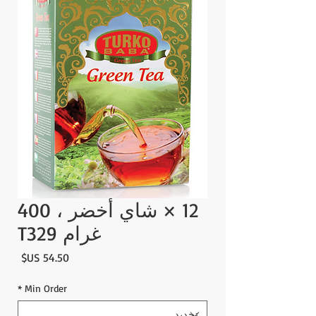
12 × شاي أخضر ، 400
غرام T329
السع
*
Min Order