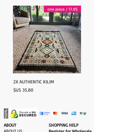
17.9$ / one piece
17.9$ / one piece
2X AUTHENTIC KILIM
السعر
​ABOUT
​SHOPPING HELP
ABOUT US
Register for Wholesale