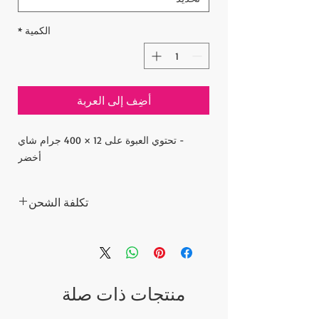
الكمية
*
أضِف إلى العربة
- تحتوي العبوة على 12 × 400 جرام شاي
أخضر
تكلفة الشحن
أسعار السلع لا تشمل تكلفة الشحن.
يتم احتساب تكلفة الشحن بعد تقديم الطلب
ونبلغ تكلفة الشحن لطلبك خلال 5 أيام. بعد دفع
تكلفة الشحن ، يتم شحن الطلبات عبر شركة
منتجات ذات صلة
الشحن السريع إلى عنوانك.
يرجى الاتصال إذا كان لديك أي أسئلة؛
contact@wholesalegrandbazaar.com