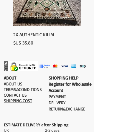
2X AUTHENTIC KILIM
السعر
​ABOUT
​SHOPPING HELP
ABOUT US
Register for Wholesale
TERMS&CONDITIONS
Account
CONTACT US
PAYMENT​
SHIPPING COST
DELIVERY
RETURN&EXCHANGE
ESTIMATE DELIVERY after Shipping
UK 2-3 days