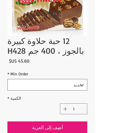
12 حبة حلاوة كبيرة
بالجوز ، 400 جم H428
السع
*
Min Order
الكمية
*
أضِف إلى العربة