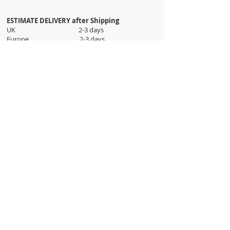
ESTIMATE DELIVERY after Shipping
UK 2-3 days
Europe 2-3 days
U.S. /Canada 2-4 days
South America 2-5 days
Rest of the World 2-5 days
Orders are shipped via
ADDRESS
Sokak 12, Kapalicarsi, Istanbul
contact@wholesalegrandbazaar.com
©
2016-2023
Wholesale Grand Bazaar®, All rights
reserved.
Wholesale Grand Bazaar and the logo are registered
trademarks Kuzey Guney Grup Inc.