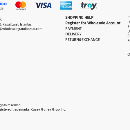
E
​SHOPPING HELP
S
Register for Wholesale Account
, Kapalicarsi, Istanbul
PAYMENT​
@wholesalegrandbazaar.com
U
DELIVERY
S
RETURN&EXCHANGE
R
O
ghts reserved.
gistered trademarks Kuzey Guney Grup Inc.