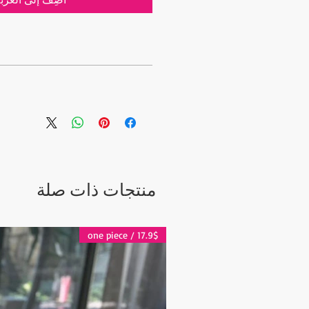
- Min order: 100 pcs, Size: 12 cm (4.7")
- Price: 3.24$ / Per one piece
- Handmade and Handpainted in Turkey
أسعار المواد
- Material: Turkish Ceramic (100% Mineral based painted)
يتم احتساب تكلفة الشحن بعد تق
- Color: Multi (Assorted colors will be shipped)
الشحن لطلبك خلال 5 أيا
الطلبات عبر شركة الشح
يرجى الاتصال 
andbazaar.com
منتجات ذات صلة
17.9$ / one piece