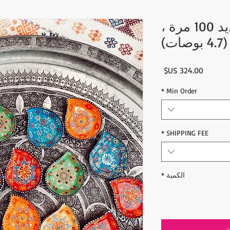
وعاء ورق بتصميم جديد 100 مرة ،
السعر
*
Min Order
*
SHIPPING FEE
الكمية
*
ة