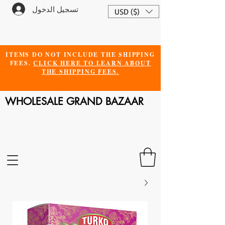
تسجيل الدخول
USD ($)
ITEMS DO NOT INCLUDE THE SHIPPING
FEES.
CLICK HERE TO LEARN ABOUT
THE SHIPPING FEES.
WHOLESALE GRAND BAZAAR