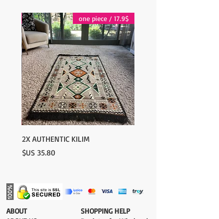
contact@wholesalegrandbazaar.com
17.9$ / one piece
17.9$ / one piece
2X AUTHENTIC KILIM
السعر
​ABOUT
​SHOPPING HELP