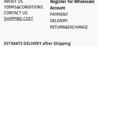
ABOUT US
Register for Wholesale
TERMS&CONDITIONS
Account
CONTACT US
PAYMENT​
SHIPPING COST
DELIVERY
RETURN&EXCHANGE
ESTIMATE DELIVERY after Shipping
UK 2-3 days
Europe 2-3 days
U.S. /Canada 2-4 days
South America 2-5 days
Rest of the World 2-5 days
Orders are shipped via
ADDRESS
Sokak 12, Kapalicarsi, Istanbul
contact@wholesalegrandbazaar.com