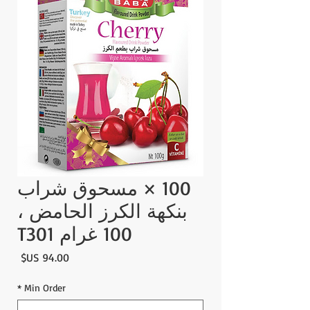
100 × مسحوق شراب
بنكهة الكرز الحامض ،
100 غرام T301
السع
*
Min Order