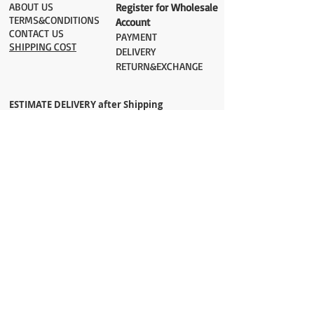
ABOUT US
Register for Wholesale
TERMS&CONDITIONS
Account
CONTACT US
PAYMENT​
SHIPPING COST
DELIVERY
RETURN&EXCHANGE
ESTIMATE DELIVERY after Shipping
UK 2-3 days
Europe 2-3 days
U.S. /Canada 2-4 days
South America 2-5 days
Rest of the World 2-5 days
Orders are shipped via
ADDRESS
Sokak 12, Kapalicarsi, Istanbul
contact@wholesalegrandbazaar.com