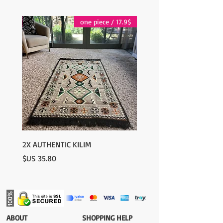
contact@wholesalegrandbazaar.com
17.9$ / one piece
17.9$ / one piece
2X AUTHENTIC KILIM
السعر
​ABOUT
​SHOPPING HELP