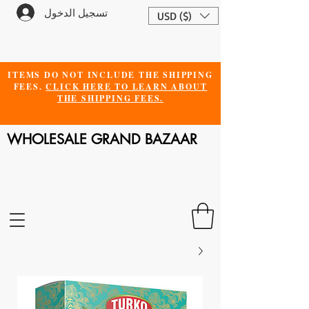
تسجيل الدخول
USD ($)
ITEMS DO NOT INCLUDE THE SHIPPING
FEES.
CLICK HERE TO LEARN ABOUT
THE SHIPPING FEES.
WHOLESALE GRAND BAZAAR