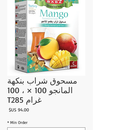
مسحوق شراب بنكهة
المانجو 100 × ، 100
غرام T285
السع
*
Min Order